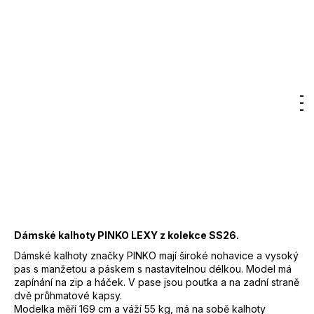
7
Značka:
PINKO
800
Kč
7 400 Kč
–50 %
3 700 Kč
DO KOŠÍKU
Měrná
cena:
Hledat
Nákupn
M
Přihlášení
Záruka
:
2 roky
EAN
:
8053177389449
košík
Značka
:
PINKO
Kód
:
106492A2W6C00
Barva
:
C00 - krémová
91 % viskoza, 8%
Materiál
:
polyester, 1% elastan
Dámské kalhoty PINKO LEXY z kolekce SS26.
Dámské kalhoty značky PINKO mají široké nohavice a vysoký
pas s manžetou a páskem s nastavitelnou délkou. Model má
zapínání na zip a háček. V pase jsou poutka a na zadní straně
dvě průhmatové kapsy.
Modelka měří 169 cm a váží 55 kg, má na sobě kalhoty