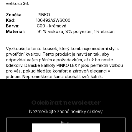
velikosti 36.
Značka
: PINKO
Kód
: 106492A2W6C00
Barva
: C00 - krémová
Materiál:
91 %
viskoza, 8% polyester, 1% elastan
Vyzkoušejte tento kousek, který kombinuje moderní styl s
prvotřídní kvalitou. Tento produkt je navržen tak, aby
odpovídal vašim přáním a požadavkům, ať už ho nosíte
kdekoliv. Dámské kalhoty PINKO LEXY jsou perfektní volbou
pro vás, pokud hledáte komfort a zároveň eleganci v
jednom. Nepromeškejte šanci obohatit svůj šatník.
Z
á
p
Odebírat newsletter
a
Nezmeškejte žádné novinky či slevy!
t
E-mail
í