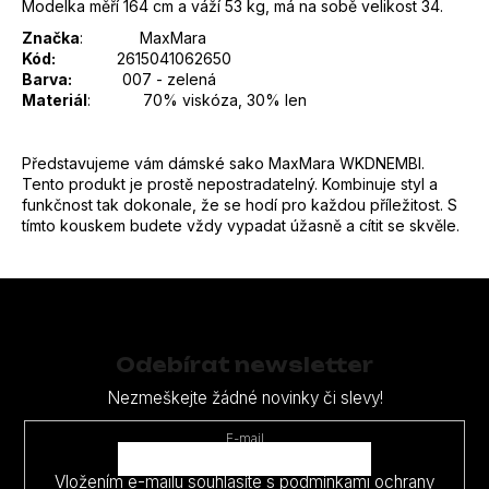
Modelka měří 164 cm a váží 53 kg, má na sobě velikost 34.
Značka
:
MaxMara
Kód:
2615041062650
Barva:
007 - zelená
Materiál
:
70% viskóza, 30% len
Představujeme vám dámské sako MaxMara WKDNEMBI.
Tento produkt je prostě nepostradatelný. Kombinuje styl a
funkčnost tak dokonale, že se hodí pro každou příležitost. S
tímto kouskem budete vždy vypadat úžasně a cítit se skvěle.
Z
á
p
Odebírat newsletter
a
Nezmeškejte žádné novinky či slevy!
t
E-mail
í
Vložením e-mailu souhlasíte s
podmínkami ochrany