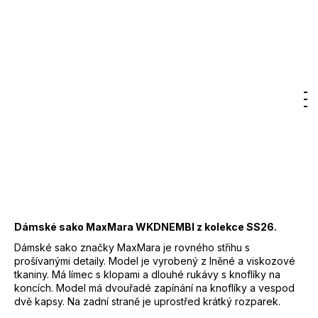
7
Značka:
MaxMara
000
Kč
10 850 Kč
–50 %
5 425 Kč
DO KOŠÍKU
Měrná
cena:
Hledat
Nákupn
M
Přihlášení
Záruka
:
2 roky
EAN
:
8058360343093
košík
Značka
:
Max Mara
Kód
:
2615041062650
Barva
:
007 - zelená
Materiál
:
70% viskóza, 30% len
Dámské sako MaxMara WKDNEMBI z kolekce SS26.
Dámské sako značky MaxMara je rovného střihu s
prošívanými detaily. Model je vyrobený z lněné a viskozové
tkaniny. Má límec s klopami a dlouhé rukávy s knoflíky na
koncích. Model má dvouřadé zapínání na knoflíky a vespod
dvě kapsy. Na zadní straně je uprostřed krátký rozparek.