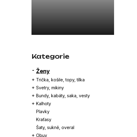
a
26SBLDC03169 ČERNÁ
n
7 800 Kč
e
l
Přeskočit
kategorie
Kategorie
Ženy
Trička, košile, topy, tílka
Svetry, mikiny
Bundy, kabáty, saka, vesty
Kalhoty
Plavky
Kraťasy
Šaty, sukně, overal
Obuv