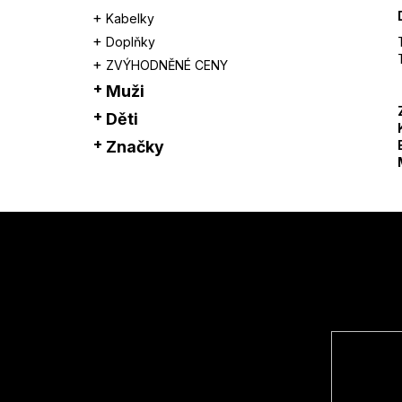
Kabelky
Doplňky
ZVÝHODNĚNÉ CENY
Muži
Děti
Značky
Z
á
p
a
t
í