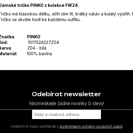
Dámské tričko PINKO z kolekce FW24.
Tričko má klasickou délku, střih slim fit, krátký rukáv a kulatý výstřih
Tričko se skvěle hodí ke každému outfitu.
Značka
:
PINKO
Kód:
101752A227Z04
Barva
: Z04 - bílá
Materiál
: 100% bavlna
Odebírat newsletter
Nezmeškejte žádné novinky či slevy!
Vložením e-mailu souhlasíte s
podmínkami ochrany osobních údajů