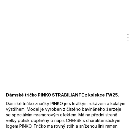
12
Značka:
PINKO
300
Kč
3 250 Kč
–50 %
1 625 Kč
DO KOŠÍKU
Měrná
Hledat
Nákupn
M
Přihlášení
cena:
Záruka
:
2 roky
košík
EAN
:
Zvolte variantu
Značka
:
PINKO
Kód
:
105789A2VII41
Barva
:
I41 - fialovošedá
Materiál
:
bavlna 100%
Dámské tričko PINKO STRABILIANTE z kolekce FW25.
Dámské tričko značky PINKO je s krátkým rukávem a kulatým
výstřihem. Model je vyroben z čistého bavlněného žerzeje
se speciálním mramorovým efektem. Má na přední straně
velký potisk doplněný o nápis CHEESE s charakteristickým
logem PINKO. Tričko má rovný střih a sníženou linií ramen.