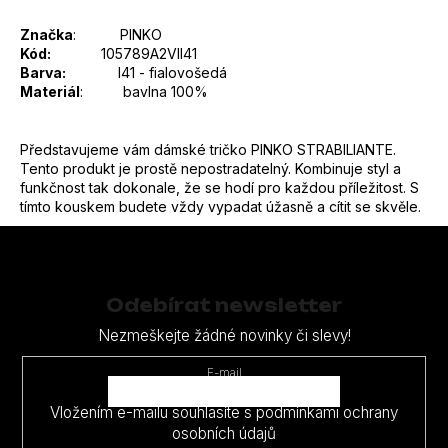
Značka
:
PINKO
Kód:
105789A2VII41
Barva:
I41 - fialovošedá
Materiál
:
bavlna 100%
Představujeme vám dámské tričko PINKO STRABILIANTE.
Tento produkt je prostě nepostradatelný. Kombinuje styl a
funkčnost tak dokonale, že se hodí pro každou příležitost. S
tímto kouskem budete vždy vypadat úžasně a cítit se skvěle.
Z
á
p
Odebírat newsletter
a
Nezmeškejte žádné novinky či slevy!
t
E-mail
í
Vložením e-mailu souhlasíte s
podmínkami ochrany
osobních údajů