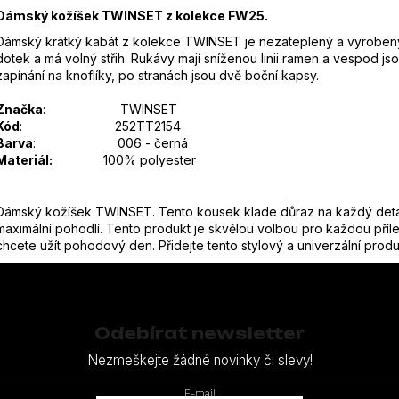
Dámský kožíšek TWINSET z kolekce FW25.
Dámský krátký kabát z kolekce TWINSET je nezateplený a vyrobený 
dotek a má volný střih. Rukávy mají sníženou linii ramen a vespod j
zapínání na knoflíky, po stranách jsou dvě boční kapsy.
Značka
: TWINSET
Kód
: 252TT2154
Barva
: 006 - černá
Materiál:
100% polyester
Dámský kožíšek TWINSET. Tento kousek klade důraz na každý detail a 
maximální pohodlí. Tento produkt je skvělou volbou pro každou příleži
chcete užít pohodový den. Přidejte tento stylový a univerzální produ
Odebírat newsletter
Nezmeškejte žádné novinky či slevy!
E-mail