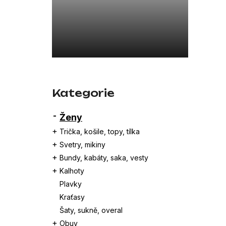
a
26SBLDC01219 ČERNÁ
n
3 650 Kč
Původně:
7 300 Kč
e
l
Přeskočit
kategorie
Kategorie
Ženy
Trička, košile, topy, tílka
Svetry, mikiny
Bundy, kabáty, saka, vesty
Kalhoty
Plavky
Kraťasy
Šaty, sukně, overal
Obuv