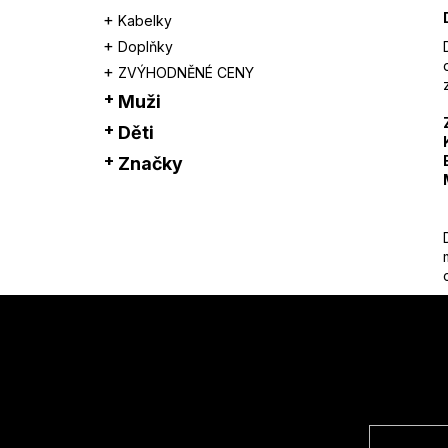
Kabelky
Doplňky
ZVÝHODNĚNÉ CENY
Muži
Děti
Značky
Z
á
p
a
t