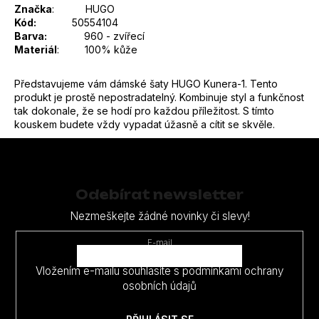
Značka
:
HUGO
Kód:
50554104
Barva:
960 - zvířecí
Materiál
: 100% kůže
Představujeme vám dámské šaty HUGO Kunera-1. Tento
produkt je prostě nepostradatelný. Kombinuje styl a funkčnost
tak dokonale, že se hodí pro každou příležitost. S tímto
kouskem budete vždy vypadat úžasně a cítit se skvěle.
Z
á
p
Odebírat newsletter
a
Nezmeškejte žádné novinky či slevy!
t
E-mail
í
Vložením e-mailu souhlasíte s
podmínkami ochrany
osobních údajů