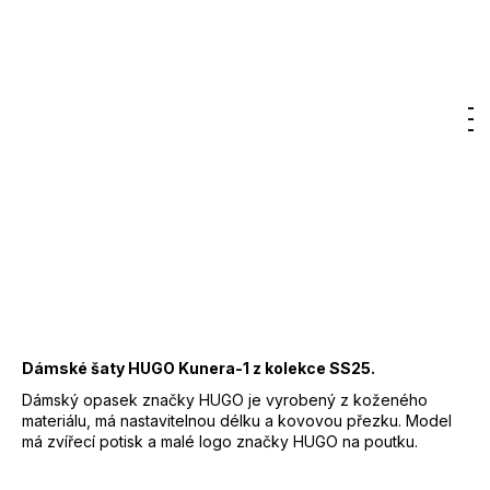
Značka:
HUGO
1 750 Kč
–50 %
875 Kč
DO KOŠÍKU
Hledat
Nákupn
M
Přihlášení
Měrná
cena:
košík
Záruka
:
2 roky
EAN
:
4063547614327
Značka
:
HUGO
Kód
:
50554104
Barva
:
960 - zvířecí
Materiál
:
100 % kůže
Dámské šaty HUGO Kunera-1 z kolekce SS25.
Dámský opasek značky HUGO je vyrobený z koženého
materiálu, má nastavitelnou délku a kovovou přezku. Model
má zvířecí potisk a malé logo značky HUGO na poutku.