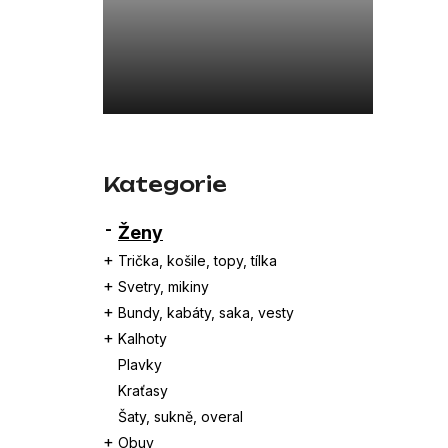
a
26SBLDC03169 ČERNÁ
n
7 800 Kč
e
l
Přeskočit
kategorie
Kategorie
Ženy
Trička, košile, topy, tílka
Svetry, mikiny
Bundy, kabáty, saka, vesty
Kalhoty
Plavky
Kraťasy
Šaty, sukně, overal
Obuv