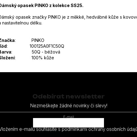
Dámský opasek PINKO z kolekce SS25.
Dámský opasek značky PINKO je z měkké, hedvábné kůže s kovovo
a nastavitelnou délku.
Značka
: PINKO
Kód
: 100125A0F1C50Q
Barva
: 50Q - béžová
Složení
: 100% kůže
Odebírat newsletter
Nezmeškejte žádné novinky či slevy!
E-mail
Vložením e-mailu souhlasíte s
podmínkami ochrany osobních údaj