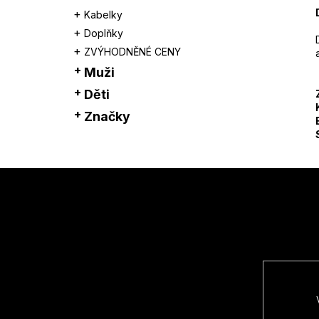
Kabelky
Doplňky
ZVÝHODNĚNÉ CENY
Muži
Děti
Značky
Z
á
p
a
t
í