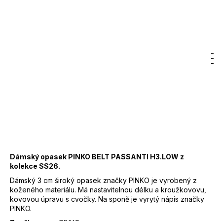
6
400
Značka:
PINKO
Kč
4 400 Kč
DO KOŠÍKU
Měrná
Hledat
Nákupn
M
Přihlášení
cena:
Záruka
:
2 roky
košík
EAN
:
8053177463316
Značka
:
PINKO
Kód
:
106426A2QKZ99L
Barva
:
Z99 - černá
Materiál
:
100 % kůže
Dámský opasek PINKO BELT PASSANTI H3.LOW z
kolekce SS26.
Dámský 3 cm široký opasek značky PINKO je vyrobený z
koženého materiálu. Má nastavitelnou délku a kroužkovovu,
kovovou úpravu s cvočky. Na sponě je vyrytý nápis značky
PINKO.