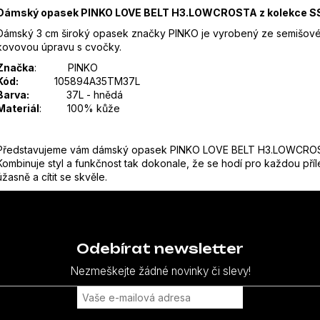
Dámský opasek PINKO LOVE BELT H3.LOWCROSTA z kolekce S
Dámský 3 cm široký opasek značky PINKO je vyrobený ze semišovéh
kovovou úpravu s cvočky.
Značka
:
PINKO
Kód:
105894A35TM37L
Barva:
37L - hnědá
Materiál
: 100% kůže
Představujeme vám dámský opasek PINKO LOVE BELT H3.LOWCROSTA.
Kombinuje styl a funkčnost tak dokonale, že se hodí pro každou pří
úžasně a cítit se skvěle.
Odebírat newsletter
Nezmeškejte žádné novinky či slevy!