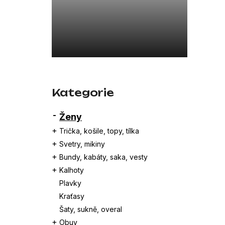
a
26SBLDC03169 ČERNÁ
n
7 800 Kč
e
l
Přeskočit
kategorie
Kategorie
Ženy
Trička, košile, topy, tílka
Svetry, mikiny
Bundy, kabáty, saka, vesty
Kalhoty
Plavky
Kraťasy
Šaty, sukně, overal
Obuv