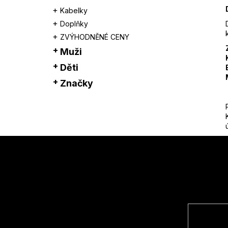
Kabelky
Doplňky
ZVÝHODNĚNÉ CENY
Muži
Děti
Značky
Z
á
p
a
t
í