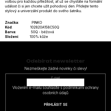
volbou pro každou příležitost, ať už se chystáte na formální
událost či si jen chcete užít pohodový den. Přidejte tento
stylový a univerzální produkt do svého šatníku.
Značka
: PINKO
Kód
: 102820A158C50Q
Barva
:
50Q - béžová
Složení
: 100% kůže
Z
á
p
Odebírat newsletter
a
Nezmeškejte žádné novinky či slevy!
t
E-mail
í
Vložením e-mailu souhlasíte s
podmínkami ochrany
osobních údajů
PŘIHLÁSIT SE