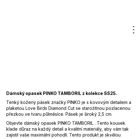
Značka:
PINKO
3 650 Kč
DO KOŠÍKU
Měrná
Hledat
Nákupn
M
Přihlášení
cena:
košík
Záruka
:
2 roky
EAN
:
8057769807380
Značka
:
PINKO
Kód
:
102820A158C50Q
Barva
:
50Q - béžová
Materiál
:
100 % kůže
Dámský opasek PINKO TAMBORIL z kolekce SS25.
Tenký kožený pásek značky PINKO je s kovovým detailem a
plaketou Love Birds Diamond Cut se starožitnou pozlacenou
přezkou ve tvaru půlměsíce. Pásek je široký 2,5 cm.
Objevte dámský opasek PINKO TAMBORIL . Tento kousek
klade důraz na každý detail a kvalitní materiály, aby vám tak
zajistil vaše maximální pohodlí. Tento produkt je skvělou