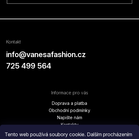
Kontakt
info
@
vanesafashion.cz
725 499 564
Informace pro vás
Doprava a platba
Obchodní podmínky
Napište nám
Kontakty
Podmínky ochrany osobních údajů
Tento web používá soubory cookie. Dalším procházením
Vrácení zboží, výměna, reklamace