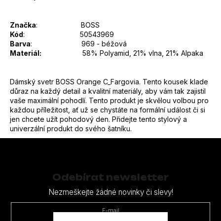
Značka
: BOSS
Kód
: 50543969
Barva
: 969 - béžová
Materiál:
58% Polyamid, 21% vlna, 21% Alpaka
Dámský svetr BOSS Orange C_Fargovia. Tento kousek klade
důraz na každý detail a kvalitní materiály, aby vám tak zajistil
vaše maximální pohodlí. Tento produkt je skvělou volbou pro
každou příležitost, ať už se chystáte na formální událost či si
jen chcete užít pohodový den. Přidejte tento stylový a
univerzální produkt do svého šatníku.
Z
á
p
Odebírat newsletter
a
Nezmeškejte žádné novinky či slevy!
t
E-mail
í