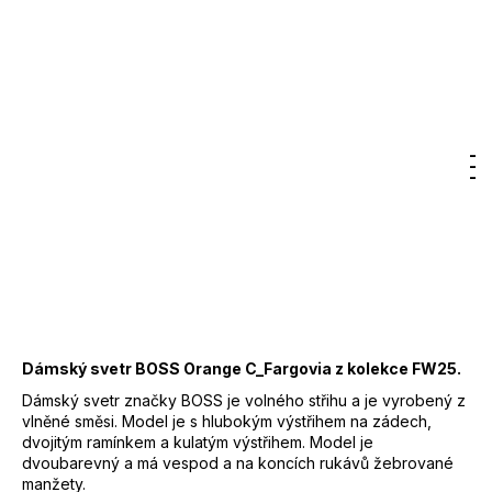
7
Značka:
BOSS
300
Kč
5 000 Kč
–50 %
2 500 Kč
DO KOŠÍKU
Měrná
cena:
Hledat
Nákupn
M
Přihlášení
Záruka
:
2 roky
EAN
:
Zvolte variantu
košík
Značka
:
BOSS
Kód
:
50543969
Barva
:
969 - béžová
58% Polyamid, 21% vlna,
Materiál
:
21% Alpaka
Dámský svetr BOSS Orange C_Fargovia z kolekce FW25.
Dámský svetr značky BOSS je volného střihu a je vyrobený z
vlněné směsi. Model je s hlubokým výstřihem na zádech,
dvojitým ramínkem a kulatým výstřihem. Model je
dvoubarevný a má vespod a na koncích rukávů žebrované
manžety.