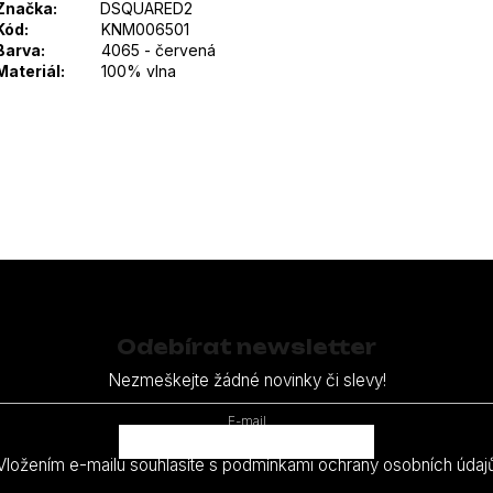
Značka:
DSQUARED2
Kód:
KNM006501
Barva:
4065 - červená
Materiál:
100% vlna
Odebírat newsletter
Nezmeškejte žádné novinky či slevy!
E-mail
Vložením e-mailu souhlasíte s
podmínkami ochrany osobních údaj