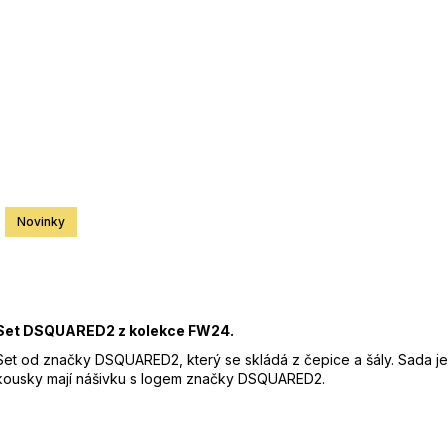
26SBLDC03169 RŮŽOVÁ
26SBLDC03169
3 900 Kč
3 900 Kč
8 7
Původně:
7 800 Kč
Původně:
7 800
Měrná
cena:
Zár
EA
Zna
Kó
Bar
Mat
Novinky
Set DSQUARED2 z kolekce FW24.
Set od značky DSQUARED2, který se skládá z čepice a šály. Sada j
kousky mají nášivku s logem značky DSQUARED2.