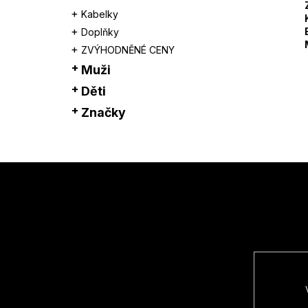
Kabelky
Doplňky
ZVÝHODNĚNÉ CENY
Muži
Děti
Značky
Z
á
p
a
t
í