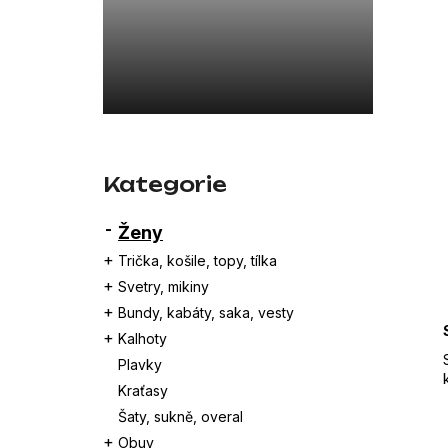
a
26SBLDC03169 ČERNÁ
n
7 800 Kč
e
l
Přeskočit
kategorie
Kategorie
Ženy
Trička, košile, topy, tílka
Svetry, mikiny
Bundy, kabáty, saka, vesty
Kalhoty
Plavky
Kraťasy
Šaty, sukně, overal
Obuv