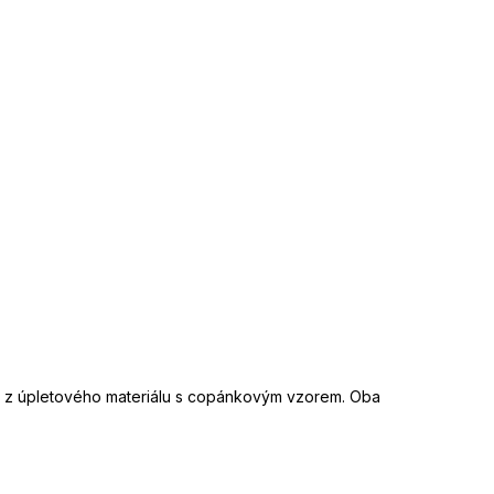
 ŽLUTÁ
50 Kč
DO KOŠÍKU
 Kč
uka
:
2 roky
N
:
8055777331996
čka
:
DSQUARED2
d
:
KNM006501
va
:
4065 - červená
eriál
:
100% vlna
e z úpletového materiálu s copánkovým vzorem. Oba