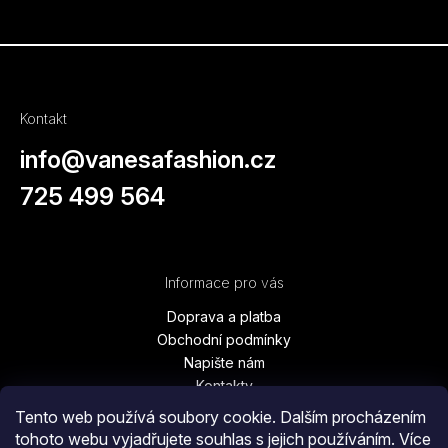
Původně:
9
000
Kč
Kontakt
info
@
vanesafashion.cz
725 499 564
Informace pro vás
Doprava a platba
Obchodní podmínky
Napište nám
Kontakty
Podmínky ochrany osobních údajů
Tento web používá soubory cookie. Dalším procházením
Vrácení zboží, výměna, reklamace
tohoto webu vyjadřujete souhlas s jejich používáním. Více