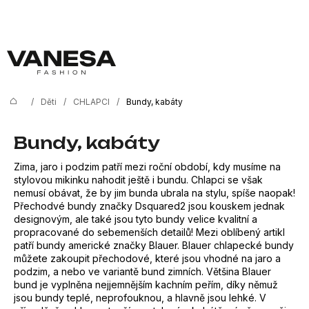
K
Přejít
na
o
Zpět
Zpět
obsah
š
í
C
k
o
/
Děti
/
CHLAPCI
/
Bundy, kabáty
Domů
p
o
Bundy, kabáty
t
Zima, jaro i podzim patří mezi roční období, kdy musíme na
ř
stylovou mikinku nahodit ještě i bundu. Chlapci se však
nemusí obávat, že by jim bunda ubrala na stylu, spíše naopak!
e
Přechodvé bundy značky Dsquared2 jsou kouskem jednak
b
designovým, ale také jsou tyto bundy velice kvalitní a
propracované do sebemenších detailů! Mezi oblíbený artikl
u
patří bundy americké značky Blauer. Blauer chlapecké bundy
můžete zakoupit přechodové, které jsou vhodné na jaro a
j
podzim, a nebo ve variantě bund zimních. Většina Blauer
e
bund je vyplněna nejjemnějším kachním peřím, díky němuž
jsou bundy teplé, neprofouknou, a hlavně jsou lehké. V
t