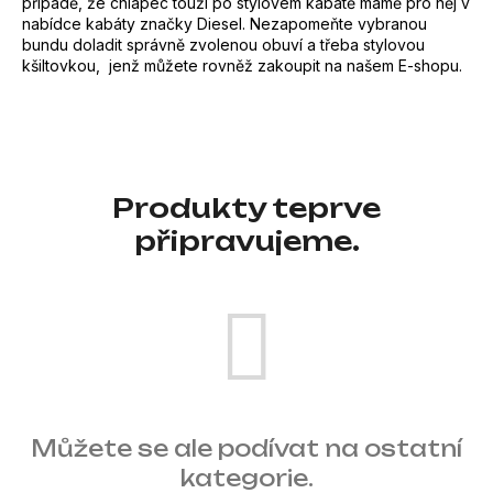
případě, že chlapec touží po stylovém kabátě mámě pro něj v
e
nabídce kabáty značky Diesel. Nezapomeňte vybranou
bundu doladit správně zvolenou obuví a třeba stylovou
n
kšiltovkou, jenž můžete rovněž zakoupit na našem E-shopu.
a
j
í
t
Produkty teprve
?
připravujeme.
HLEDAT
D
Můžete se ale podívat na ostatní
o
kategorie.
p