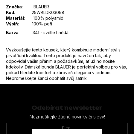
Značka
: BLAUER
Kód
: 25WBLDK03098
Materiál
: 100% polyamid
Výplň
: 100% peří
Barva
: 341 - světle hnědá
Vyzkoušejte tento kousek, který kombinuje moderní styl s
prvotřídní kvalitou. Tento produkt je navržen tak, aby
odpovídal vašim přáním a požadavkům, ať už ho nosíte
kdekoliv. Dámská bunda BLAUER je perfektní volbou pro vás,
pokud hledáte komfort a zároveň eleganci v jednom.
Nepromeškejte šanci obohatit svůj šatník.
Z
á
p
Odebírat newsletter
a
Nezmeškejte žádné novinky či slevy!
t
E-mail
í