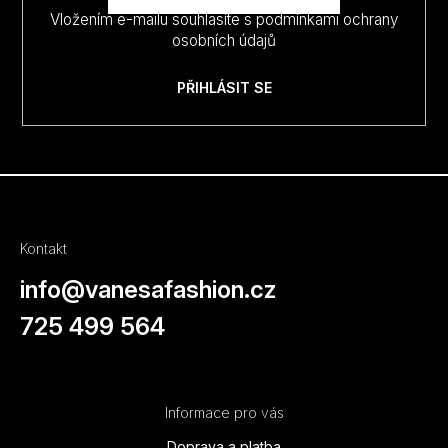
Vložením e-mailu souhlasíte s
podmínkami ochrany
osobních údajů
PŘIHLÁSIT SE
Kontakt
info
@
vanesafashion.cz
725 499 564
Informace pro vás
Doprava a platba