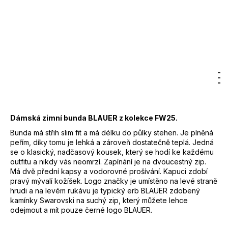
Značka:
Blauer
15 600 Kč
–50 %
7 800 Kč
DO KOŠÍKU
Měrná
cena:
Hledat
Nákupn
M
Přihlášení
Záruka
:
2 roky
EAN
:
8057629807031
košík
Dámská zimní bunda BLAUER z kolekce FW25.
Bunda má střih slim fit a má délku do půlky stehen. Je plněná
peřím, díky tomu je lehká a zároveň dostatečně teplá. Jedná
se o klasický, nadčasový kousek, který se hodí ke každému
outfitu a nikdy vás neomrzí. Zapínání je na dvoucestný zip.
Má dvě přední kapsy a vodorovné prošívání. Kapuci zdobí
pravý mývalí kožíšek. Logo značky je umístěno na levé straně
hrudi a na levém rukávu je typický erb BLAUER zdobený
kamínky Swarovski na suchý zip, který můžete lehce
odejmout a mít pouze černé logo BLAUER.