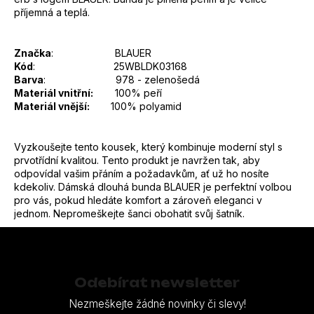
příjemná a teplá.
Značka
: BLAUER
Kód
: 25WBLDK03168
Barva
: 978 - zelenošedá
Materiál vnitřní:
100% peří
Materiál vnější:
100% polyamid
Vyzkoušejte tento kousek, který kombinuje moderní styl s
prvotřídní kvalitou. Tento produkt je navržen tak, aby
odpovídal vašim přáním a požadavkům, ať už ho nosíte
kdekoliv. Dámská dlouhá bunda BLAUER je perfektní volbou
pro vás, pokud hledáte komfort a zároveň eleganci v
jednom. Nepromeškejte šanci obohatit svůj šatník.
Z
á
p
Odebírat newsletter
a
Nezmeškejte žádné novinky či slevy!