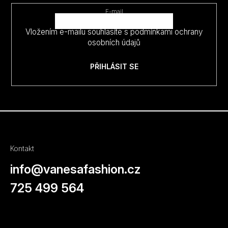
t
E-mail
í
Vložením e-mailu souhlasíte s
podmínkami ochrany
osobních údajů
PŘIHLÁSIT SE
Kontakt
info
@
vanesafashion.cz
725 499 564