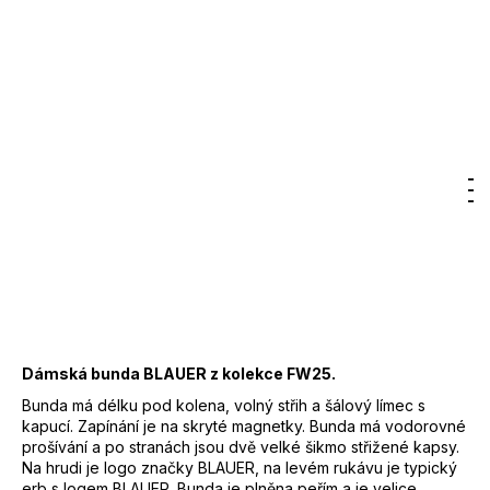
Kč
Značka:
Blauer
Původně:
2
12 300 Kč
–50 %
000
6 150 Kč
DO KOŠÍKU
Kč
Měrná
cena:
Záruka
:
2 roky
Hledat
Nákupn
M
Přihlášení
EAN
:
Zvolte variantu
Značka
:
BLAUER
košík
Kód
:
25WBLDK03168
Barva
:
978 - zelenošedá
Materiál vnější
:
100 % polyamid
Materiál vnitřní
:
peří 100%
Dámská bunda BLAUER z kolekce FW25.
Bunda má délku pod kolena, volný střih a šálový límec s
kapucí. Zapínání je na skryté magnetky. Bunda má vodorovné
prošívání a po stranách jsou dvě velké šikmo střižené kapsy.
Na hrudi je logo značky BLAUER, na levém rukávu je typický
erb s logem BLAUER. Bunda je plněna peřím a je velice