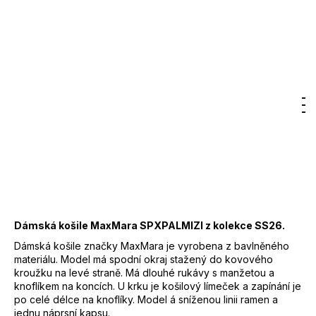
Značka:
MaxMara
8 950 Kč
–50 %
4 475 Kč
DO KOŠÍKU
Měrná
cena:
Hledat
Nákupn
M
Přihlášení
Záruka
:
2 roky
EAN
:
8033781966960
košík
Značka
:
Max Mara
Kód
:
2612111012650
Barva
:
003 - bílomodrá
Materiál
:
100% bavlna
Dámská košile MaxMara SPXPALMIZI z kolekce SS26.
Dámská košile značky MaxMara je vyrobena z bavlněného
materiálu. Model má spodní okraj stažený do kovového
kroužku na levé straně. Má dlouhé rukávy s manžetou a
knoflíkem na koncích. U krku je košilový límeček a zapínání je
po celé délce na knoflíky. Model á sníženou linii ramen a
jednu náprsní kapsu.