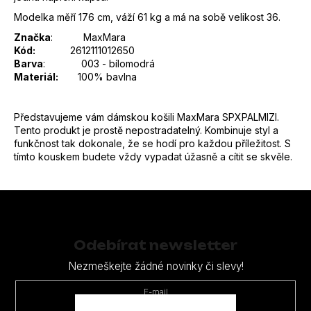
Modelka měří 176 cm, váží 61 kg a má na sobě velikost 36.
Značka
:
MaxMara
Kód:
2612111012650
Barva
:
003 - bílomodrá
Materiál:
100% bavlna
Představujeme vám dámskou košili MaxMara SPXPALMIZI.
Tento produkt je prostě nepostradatelný. Kombinuje styl a
funkčnost tak dokonale, že se hodí pro každou příležitost. S
tímto kouskem budete vždy vypadat úžasně a cítit se skvěle.
Z
á
p
Odebírat newsletter
a
Nezmeškejte žádné novinky či slevy!
t
E-mail
í