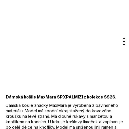
7
800
Značka:
MaxMara
Kč
8 950 Kč
–50 %
4 475 Kč
DO KOŠÍKU
Měrná
Hledat
Nákupn
M
Přihlášení
cena:
Záruka
:
2 roky
košík
EAN
:
8033781967059
Značka
:
Max Mara
Kód
:
2612111012650
Barva
:
004 - černobílá
Materiál
:
100 % Bavlna
Dámská košile MaxMara SPXPALMIZI z kolekce SS26.
Dámská košile značky MaxMara je vyrobena z bavlněného
materiálu. Model má spodní okraj stažený do kovového
kroužku na levé straně. Má dlouhé rukávy s manžetou a
knoflíkem na koncích. U krku je košilový límeček a zapínání je
po celé délce na knoflíky. Model má sníženou linii ramen a