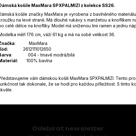
Dámská košile MaxMara SPXPALMIZI z kolekce SS26.
Dámská košile značky MaxMara je vyrobena z bavlněného materiálu
kroužku na levé straně. Má dlouhé rukávy s manžetou a knoflíkem na 
po celé délce na knoflíky. Model má sníženou linii ramen a jednu náp
Modelka měří 176 cm, váží 61 kg a má na sobě velikost 36.
Značka
:
MaxMara
Kód:
2612111012650
Barva
:
004 - tmavě modrá/bílá
Materiál:
100% bavlna
Představujeme vám dámskou košili MaxMara SPXPALMIZI. Tento produ
funkčnost tak dokonale, že se hodí pro každou příležitost. S tímto 
skvěle.
Odebírat newsletter