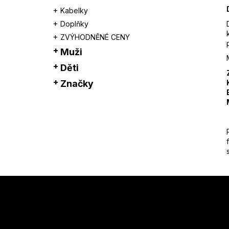
Kabelky
Doplňky
ZVÝHODNĚNÉ CENY
Muži
Děti
Značky
Z
á
p