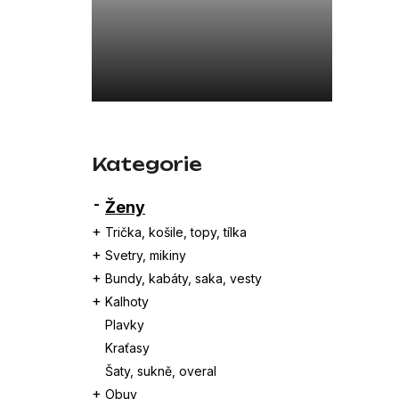
a
105903A31GPJDQ DŽÍNOVÁ
n
4 500 Kč
Původně:
9 000 Kč
e
l
Přeskočit
kategorie
Kategorie
Ženy
Trička, košile, topy, tílka
Svetry, mikiny
Bundy, kabáty, saka, vesty
Kalhoty
Plavky
Kraťasy
Šaty, sukně, overal
Obuv