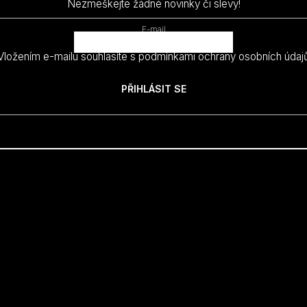
Nezmeškejte žádné novinky či slevy!
E-mail
Vložením e-mailu souhlasíte s
podmínkami ochrany osobních údaj
PŘIHLÁSIT SE