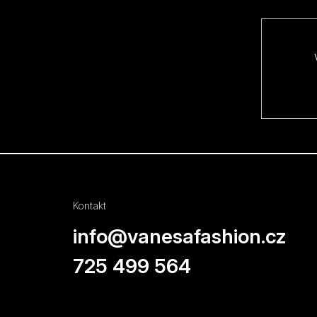
a
t
í
Kontakt
info
@
vanesafashion.cz
725 499 564