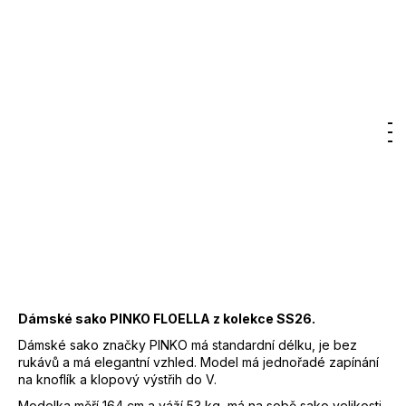
7
Značka:
PINKO
800
Kč
7 400 Kč
–50 %
3 700 Kč
DO KOŠÍKU
Měrná
cena:
Hledat
Nákupn
M
Přihlášení
Záruka
:
2 roky
EAN
:
8053177420371
košík
Značka
:
PINKO
Kód
:
106509A2W6C00
Barva
:
C00 - krémová
VISKÓZA 91%,
Materiál
:
POLYESTER 8%, ELASTAN
1%
Dámské sako PINKO FLOELLA z kolekce SS26.
Dámské sako značky PINKO má standardní délku, je bez
rukávů a má elegantní vzhled. Model má jednořadé zapínání
na knoflík a klopový výstřih do V.
Modelka měří 164 cm a váží 53 kg, má na sobě sako velikosti