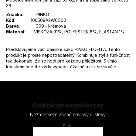
36.
Značka
:
PINKO
Kód:
106509A2W6C00
Barva
:
C00 - krémová
Materiál:
VISKÓZA 91%, POLYESTER 8%, ELASTAN 1%
Představujeme vám dámské sako PINKO FLOELLA. Tento
produkt je prostě nepostradatelný. Kombinuje styl a funkčnost
tak dokonale, že se hodí pro každou příležitost. S tímto
kouskem budete vždy vypadat úžasně a cítit se skvěle.
Z
á
p
Odebírat newsletter
a
Nezmeškejte žádné novinky či slevy!
t
E-mail
í