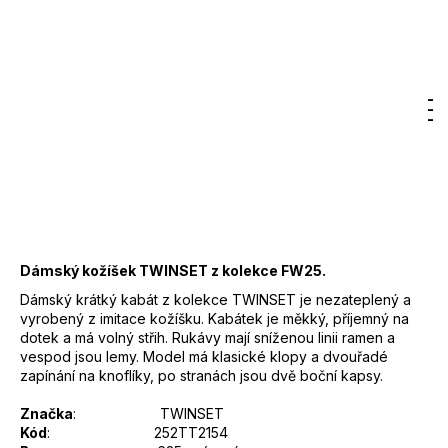
12
9 790 Kč
300
DO KOŠÍKU
Kč
Měrná
cena:
Záruka
:
2 roky
Hledat
Nákupn
M
Přihlášení
EAN
:
8050160566085
košík
Značka
:
TWINSET
Kód
:
252TT2154
Barva
:
635 - vínová
Materiál
:
100% polyester
Dámský kožíšek TWINSET z kolekce FW25.
Dámský krátký kabát z kolekce TWINSET je nezateplený a
vyrobený z imitace kožíšku. Kabátek je měkký, příjemný na
dotek a má volný střih. Rukávy mají sníženou linii ramen a
vespod jsou lemy. Model má klasické klopy a dvouřadé
zapínání na knoflíky, po stranách jsou dvě boční kapsy.
Značka
: TWINSET
Kód
: 252TT2154