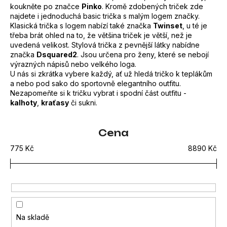
koukněte po značce
Pinko
. Kromě zdobených triček zde
e
najdete i jednoduchá basic trička s malým logem značky.
n
Klasická trička s logem nabízí také značka
Twinset
, u té je
třeba brát ohled na to, že většina triček je větší, než je
a
uvedená velikost. Stylová trička z pevnější látky nabídne
j
značka
Dsquared2
. Jsou určena pro ženy, které se nebojí
výrazných nápisů nebo velkého loga.
í
U nás si zkrátka vybere každý, ať už hledá tričko k teplákům
a nebo pod sako do sportovně elegantního outfitu.
t
Nezapomeňte si k tričku vybrat i spodní část outfitu -
?
kalhoty
,
kraťasy
či sukni.
V
Cena
ý
775
Kč
8890
Kč
p
HLEDAT
i
s
D
p
o
r
Na skladě
p