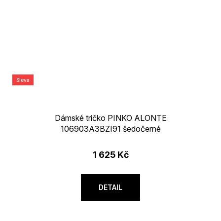
Sleva
Dámské tričko PINKO ALONTE
106903A3BZI91 šedočerné
1 625 Kč
DETAIL