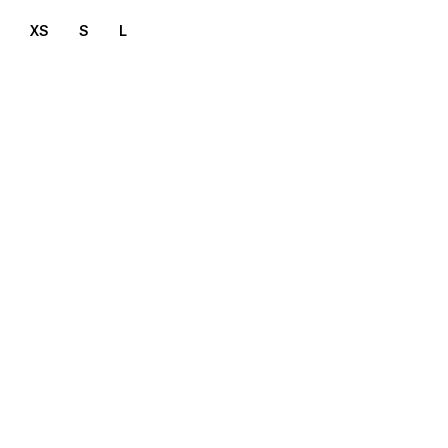
XS
S
L