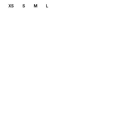
XS
S
M
L