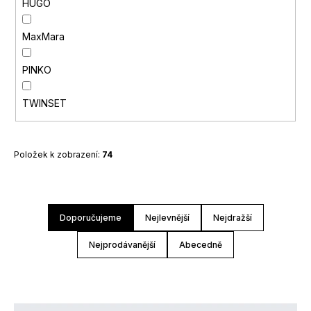
HUGO
MaxMara
PINKO
TWINSET
Položek k zobrazení:
74
Ř
Doporučujeme
Nejlevnější
Nejdražší
a
z
Nejprodávanější
Abecedně
e
n
í