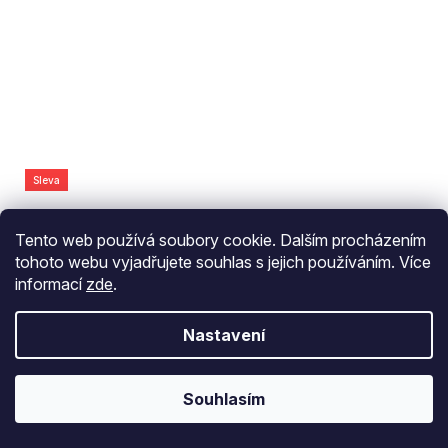
Sleva
Tento web používá soubory cookie. Dalším procházením
Dámské polotričko SPORTMAX
tohoto webu vyjadřujete souhlas s jejich používáním. Více
MMLABETAIA 2616951017650
informací
zde
.
modrobílé
2 725 Kč
Nastavení
DETAIL
Souhlasím