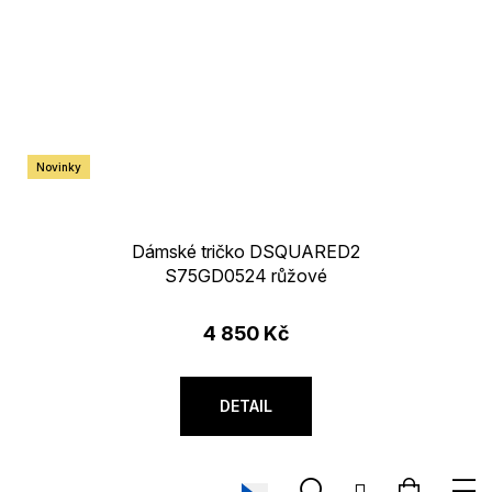
Novinky
Dámské tričko DSQUARED2
S75GD0524 růžové
4 850 Kč
DETAIL
Hledat
Nákupn
M
Přihlášení