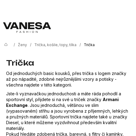
K
Přejít
na
o
Zpět
Zpět
obsah
š
í
C
k
o
/
Ženy
/
Trička, košile, topy, tílka
/
Trička
Domů
p
o
Trička
t
Od jednoduchých basic kousků, přes trička s logem značky
ř
až po nápadité, zdobné nejrůznějšími vzory a potisky -
všechna najdete v této kategorii.
e
Jste-li vyznavačkou jednoduchosti a máte ráda pohodlí a
b
sportovní styl, přijdete si na své u triček značky
Armani
u
Exchange
. Jsou jednoduchá, většinou ve slim
(vypasovaném) střihu a jsou vyrobena z příjemných, lehkých
j
a pružných materiálů. Sportovní trička najdete také u značky
Diesel
, u které můžeme vyzdvihnout především kvalitní
e
materiály.
t
Pokud hledáte zdobená trička, barevná, s flitry či kamínky,