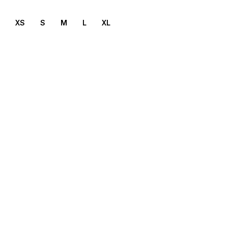
XS
S
M
L
XL