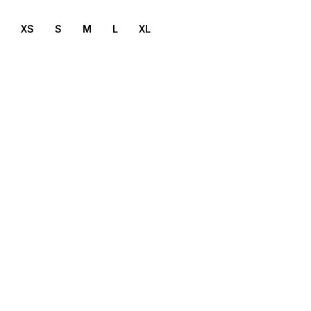
XS
S
M
L
XL