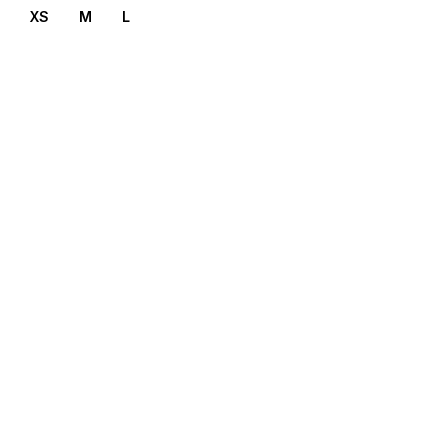
XS
M
L