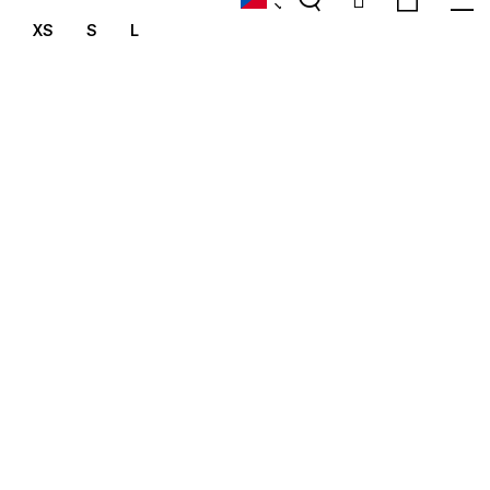
XS
S
L
košík