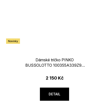
Novinky
Dámské tričko PINKO
BUSSOLOTTO 100355A339Z99
černé
2 150 Kč
DETAIL