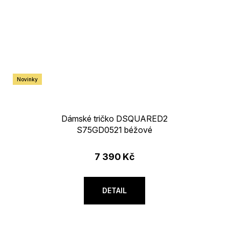
Novinky
Dámské tričko DSQUARED2
S75GD0521 béžové
7 390 Kč
DETAIL