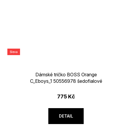
Sleva
Dámské tričko BOSS Orange
C_Eboys_1 50556978 šedofialové
775 Kč
DETAIL