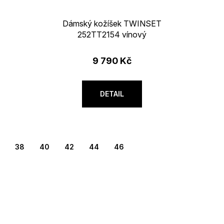
Dámský kožíšek TWINSET
252TT2154 vínový
9 790 Kč
DETAIL
38
40
42
44
46