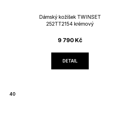
Dámský kožíšek TWINSET
252TT2154 krémový
9 790 Kč
DETAIL
40