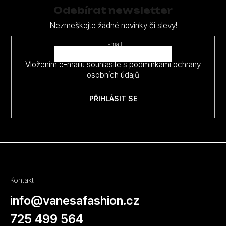
p
d
Odebírat newsletter
a
a
Nezmeškejte žádné novinky či slevy!
c
t
í
E-mail
í
p
Vložením e-mailu souhlasíte s
podmínkami ochrany
r
osobních údajů
v
k
PŘIHLÁSIT SE
y
v
ý
p
i
s
Kontakt
u
info
@
vanesafashion.cz
725 499 564