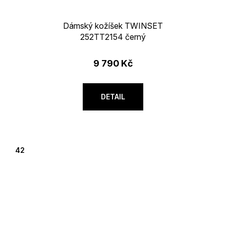
košík
Dámský kožíšek TWINSET
252TT2154 černý
9 790 Kč
DETAIL
42