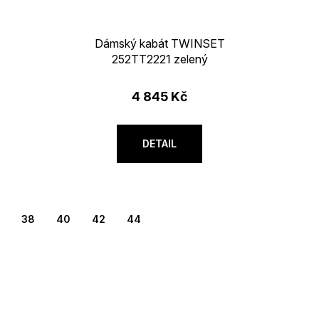
Dámský kabát TWINSET
252TT2221 zelený
4 845 Kč
DETAIL
38
40
42
44