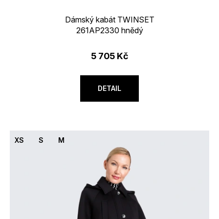
Dámský kabát TWINSET
261AP2330 hnědý
5 705 Kč
DETAIL
XS
S
M