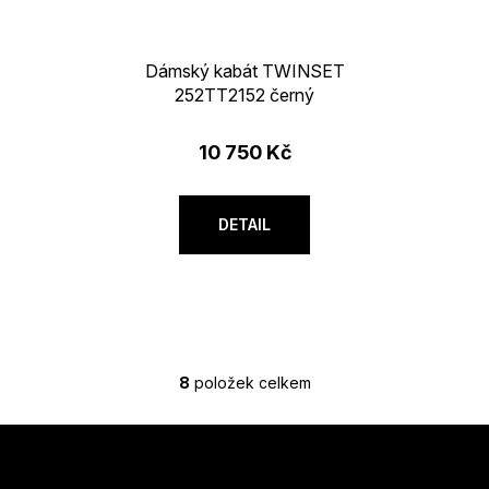
Dámský kabát TWINSET
252TT2152 černý
10 750 Kč
DETAIL
8
položek celkem
O
v
Z
l
á
á