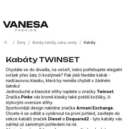
K
Přejít
na
o
Zpět
Zpět
obsah
š
í
C
k
o
/
Ženy
/
Bundy, kabáty, saka, vesty
/
Kabáty
Domů
p
o
Kabáty TWINSET
t
Chystáte se do divadla, na večeři, nebo potřebujete elegatní
ř
svršek přes šaty či kostýmek? Pak jistě hledáte kabát -
nadčasovou klasiku, která by neměla chybět v žádném
e
šatníku!
b
Jednoduché a klasické střihy najdete u značky
Twinset
.
Značka
Pinko
vás kromě klasiky také potěší kožíšky, či
u
stylovými oversize střihy.
Sportovnější design nabídne značka
Armani Exchange.
j
Chcete-li se odlišit a vyniknout na první pohled, zavítejte do
e
sekce kabátů značek
Diesel
a
Dsquared2
- tyto kabáty vás
zahřejí už samotným pohledem na ně.
t