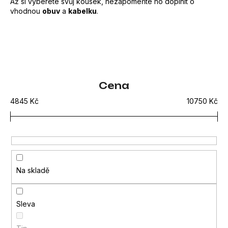
Až si vyberete svůj kousek, nezapomeňte ho doplnit o
e
vhodnou
obuv
a
kabelku
.
n
a
j
í
V
Cena
t
ý
?
4845
Kč
10750
Kč
p
i
s
p
HLEDAT
r
Na skladě
o
d
D
Sleva
o
u
p