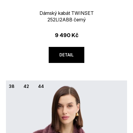
Dámský kabát TWINSET
252LI2ABB černý
9 490 Kč
DETAIL
38
42
44