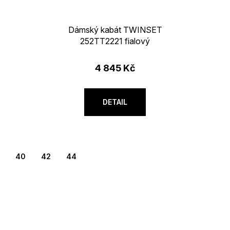
Dámský kabát TWINSET
252TT2221 fialový
4 845 Kč
DETAIL
40
42
44